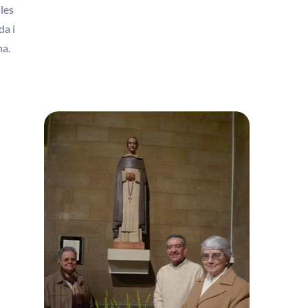
les
da i
na.