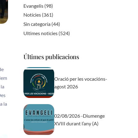
Evangelis
(98)
Notícies
(361)
Sin categoría
(44)
Ultimes noticies
(524)
Últimes publicacions
de
odem
Oració per les vocacións-
agost 2026
 la
Des
a la
02/08/2026 -Diumenge
XVIII durant l’any (A)