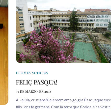
ULTIMES NOTICIES
FELIÇ PASQUA!
31 DE MARZO DE 2013
Al·leluia, cristians!Celebrem amb goig la Pasquaque ens 
fills i ens fa germans. Com la terra que florida, s’ha vestit