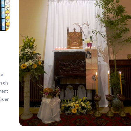
 a
n els
ament
ús en