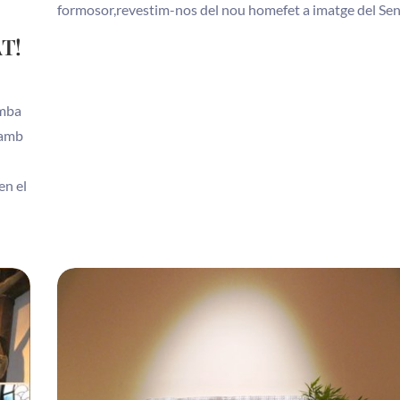
formosor,revestim-nos del nou homefet a imatge del Sen
T!
omba
aamb
en el