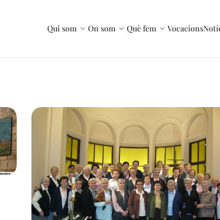
Qui som
On som
Què fem
Vocacions
Notí