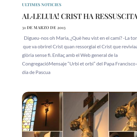
ULTIMES NOTICIES
AL·LELUIA! CRIST HA RESSUSCITA
31 DE MARZO DE 2013
Digueu-nos oh Maria, ¿Què heu vist en el camí? -La t
que va obrirel Crist quan ressorgiai el Crist que revivi
glòria sense fi. Enllaç amb el Web general de la
CongregacióMensaje “Urbi et orbi” del Papa Francisco 
día de Pascua