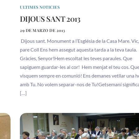
ULTIMES NOTICIES
DIJOUS SANT 2013
29 DE MARZO DE 2013
Dijous sant. Monument a l’Església de la Casa Mare. Vic,
pare Coll Ens hem assegut aquesta tarda a la teva taula.
Gràcies, Senyor!Hem escoltat les teves paraules. Que
sapiguem guardar-les al cor! Hem menjat el teu cos. Qu
visquem sempre en comunió! Ens demanes vetllar una h
amb Tu. No volem separar-nos de Tu!Getsemaní signific
[…]