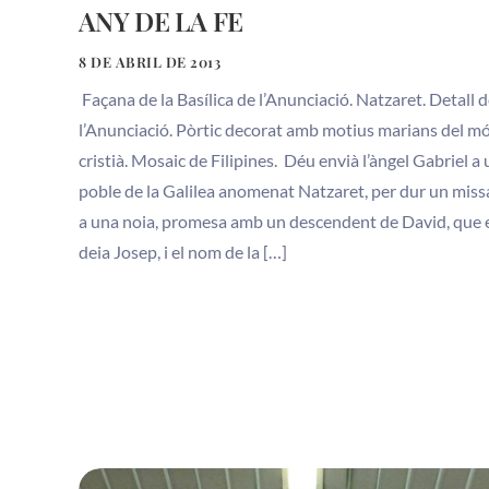
ANY DE LA FE
8 DE ABRIL DE 2013
Façana de la Basílica de l’Anunciació. Natzaret. Detall 
l’Anunciació. Pòrtic decorat amb motius marians del m
cristià. Mosaic de Filipines. Déu envià l’àngel Gabriel a
poble de la Galilea anomenat Natzaret, per dur un miss
a una noia, promesa amb un descendent de David, que 
deia Josep, i el nom de la […]