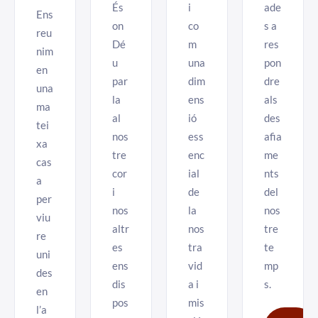
És
i
ade
Ens
on
co
s a
reu
Dé
m
res
nim
u
una
pon
en
par
dim
dre
una
la
ens
als
ma
al
ió
des
tei
nos
ess
afia
xa
tre
enc
me
cas
cor
ial
nts
a
i
de
del
per
nos
la
nos
viu
altr
nos
tre
re
es
tra
te
uni
ens
vid
mp
des
dis
a i
s.
en
pos
mis
l’a