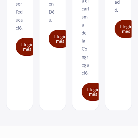
a el
aci
ser
en
cari
ó.
l’ed
Dé
sm
uca
u.
a
Llegir
ció.
més
de
Llegir
la
més
Llegir
Co
més
ngr
ega
ció.
Llegir
més