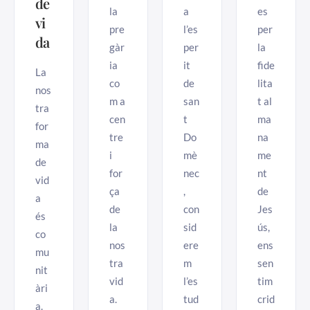
de
la
a
es
vi
pre
l’es
per
da
gàr
per
la
ia
it
fide
La
co
de
lita
nos
m a
san
t al
tra
cen
t
ma
for
tre
Do
na
ma
i
mè
me
de
for
nec
nt
vid
ça
,
de
a
de
con
Jes
és
la
sid
ús,
co
nos
ere
ens
mu
tra
m
sen
nit
vid
l’es
tim
àri
a.
tud
crid
a.