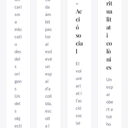
-
rit
cari
da
Ac
ua
sm
àm
ci
lit
a
bit
ó
at
edu
pas
so
i
cati
tor
cia
co
u
al
l
lò
des
esd
ni
del
evé
El
es
s
un
vol
orí
esp
unt
Un
gen
ai
ari
esp
s
d’a
at i
ai
Un
coll
l’ac
obe
del
ida,
ció
rt a
s
esc
soc
tot
obj
olt
ial
ho
ecti
a i