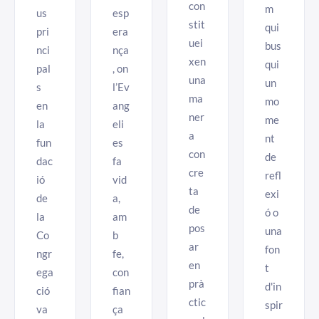
con
m
us
esp
stit
qui
pri
era
uei
bus
nci
nça
xen
qui
pal
, on
una
un
s
l’Ev
ma
mo
en
ang
ner
me
la
eli
a
nt
fun
es
con
de
dac
fa
cre
refl
ió
vid
ta
exi
de
a,
de
ó o
la
am
pos
una
Co
b
ar
fon
ngr
fe,
en
t
ega
con
prà
d'in
ció
fian
ctic
spir
va
ça