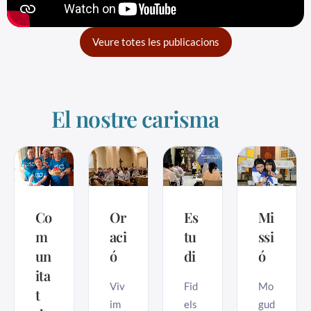
Veure totes les publicacions
El nostre carisma
Co
Or
Es
Mi
m
aci
tu
ssi
un
ó
di
ó
ita
Viv
Fid
Mo
t
im
els
gud