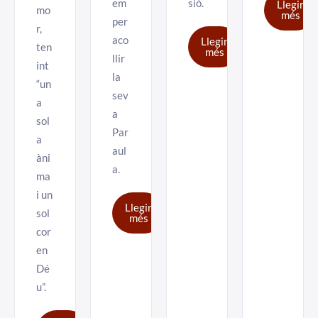
em
sió.
Llegir
mo
més
per
r,
aco
Llegir
ten
més
llir
int
la
“un
sev
a
a
sol
Par
a
aul
àni
a.
ma
i un
Llegir
sol
més
cor
en
Dé
u”.