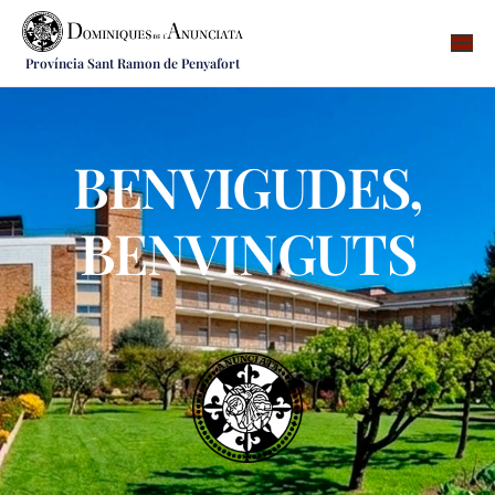
Província Sant Ramon de Penyafort
Qui som
On som
BENVIGUDES,
Què fem
Vocacions
BENVINGUTS
Notícies
Recursos
Contacte