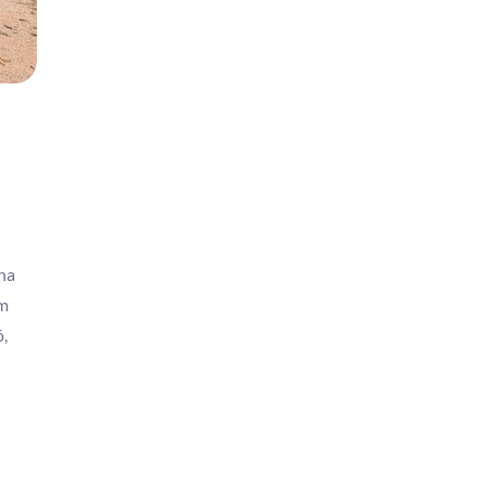
Una
em
ó,