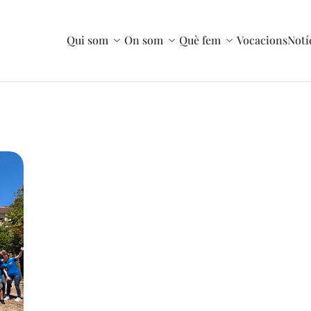
Qui som
On som
Què fem
Vocacions
Notí