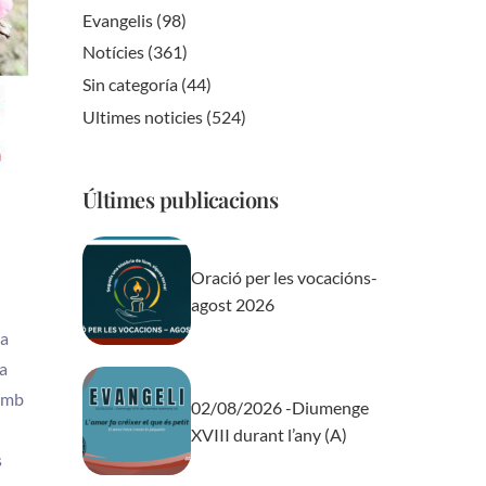
Evangelis
(98)
Notícies
(361)
Sin categoría
(44)
Ultimes noticies
(524)
Últimes publicacions
Oració per les vocacións-
agost 2026
da
ua
 amb
02/08/2026 -Diumenge
XVIII durant l’any (A)
s