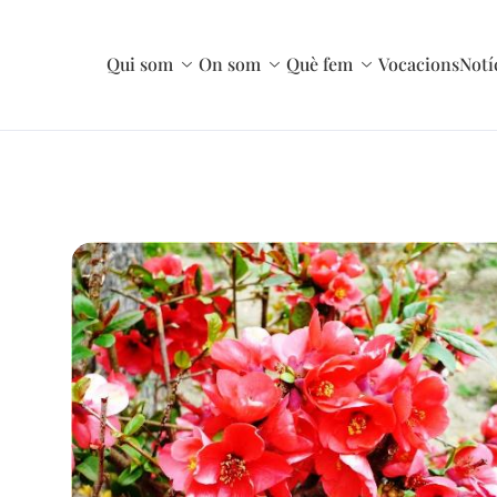
Qui som
On som
Què fem
Vocacions
Notí