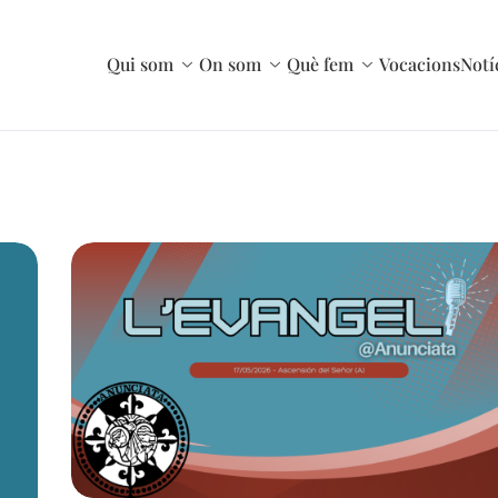
Qui som
On som
Què fem
Vocacions
Notí