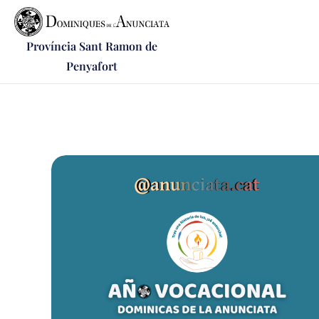
Província Sant Ramon de
Penyafort