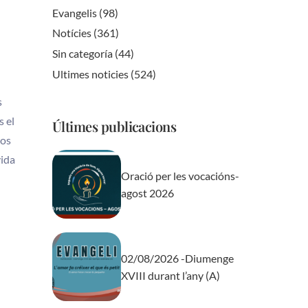
Evangelis
(98)
Notícies
(361)
Sin categoría
(44)
Ultimes noticies
(524)
s
s el
Últimes publicacions
nos
vida
Oració per les vocacións-
agost 2026
02/08/2026 -Diumenge
XVIII durant l’any (A)