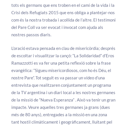
tots els germans que ens troben en el camí de la vida i la
Crisi dels Refugiats 2015 que ens obliga a plantejar-nos
com és la nostra trobada i acollida de l’altre. El testimoni
del Pare Coll va ser evocat i invocat com ajuda als
nostres passos diaris.
L’oració estava pensada en clau de misericòrdia; després
de escoltar i visualitzar la cançó: “La Solidaridad” d’Eros
Ramazzotti es va fer una petita reflexió sobre la frase
evangèlica: “Sigueu misericordiosos, com ho és Déu, el
nostre Pare”. Tot seguit es va passar un vídeo d’una
entrevista que realitzaren conjuntament un programa
de la TV argentina i un diari local a les nostres germanes
de la missió de “Nueva Esperanza” . Això va tenir un gran
impacte. Veure aquelles tres germanes ja grans (dues
més de 80 anys), entregades a la missió en una zona
tant hostil climàticament i geogràficament, lluitant pel