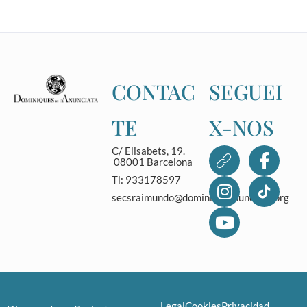
CONTAC
SEGUEI
TE
X-NOS
C/ Elisabets, 19.
08001 Barcelona
Tl: 933178597
secsraimundo@dominicasanunciata.org
Legal
Cookies
Privacidad