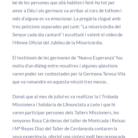
bé de les persones que allà habiten i fent-ho tot per
amor a Déu i als germans va arribar al cors de tothom i
més d’alguna es va emocionar. La pregària clogué amb
tres peticions separades pel cant: “La misericòrdia del
Senyor cada dia cantaré” i escoltant i veient el vídeo de
l’Himne Oficial del Jubileu de la Misericòrdia.
El testimoni de les germanes de “Nueva Esperanza” fou
motiu d’un diàleg entre nosaltres i algunes qüestions
varen poder ser contestades per la Germana Teresa Vila
que va romandre en aquesta missió tres mesos.
Donat que al mes de juliol es va realitzar la I Trobada
Missionera i Solidaria de L’Anunciata a León i que hi
varen participar persones dels Tallers Missioners, les
senyores Rosa Cárdenas del taller de Montcada i Reixac
i Mª Reyes Diaz del Taller de Cerdanyola contaren la
seva experiència, oferint una síntesi molt ben preparada