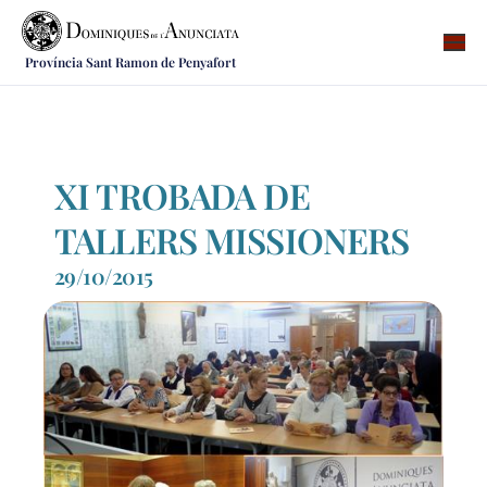
Província Sant Ramon de Penyafort
Qui som
On som
Què fem
XI TROBADA DE
Vocacions
TALLERS MISSIONERS
Notícies
29/10/2015
Recursos
Contacte