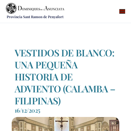
Província Sant Ramon de Penyafort
Qui som
On som
Què fem
VESTIDOS DE BLANCO:
Vocacions
UNA PEQUEÑA
Notícies
HISTORIA DE
Recursos
ADVIENTO (CALAMBA –
Contacte
FILIPINAS)
16/12/2025