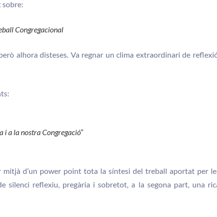
t sobre:
reball Congregacional
erò alhora disteses. Va regnar un clima extraordinari de reflexió
ts:
 i a la nostra Congregació”
 mitjà d’un power point tota la síntesi del treball aportat per le
 silenci reflexiu, pregària i sobretot, a la segona part, una ric