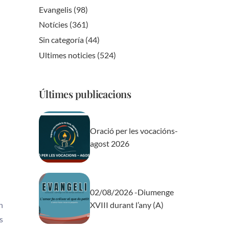
Evangelis
(98)
Notícies
(361)
Sin categoría
(44)
Ultimes noticies
(524)
Últimes publicacions
Oració per les vocacións-
agost 2026
02/08/2026 -Diumenge
n
XVIII durant l’any (A)
s