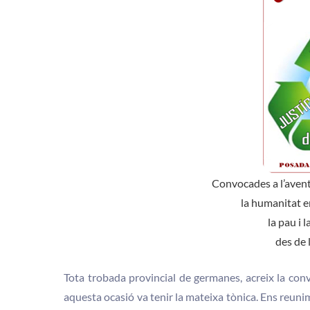
Convocades a l’aventu
la humanitat en
la pau i l
des de 
Tota trobada provincial de germanes, acreix la conv
aquesta ocasió va tenir la mateixa tònica. Ens reuni