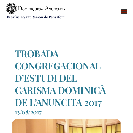
Província Sant Ramon de Penyafort
Qui som
On som
Què fem
TROBADA
Vocacions
CONGREGACIONAL
Notícies
D’ESTUDI DEL
Recursos
CARISMA DOMINICÀ
Contacte
DE L’ANUNCITA 2017
13/08/2017