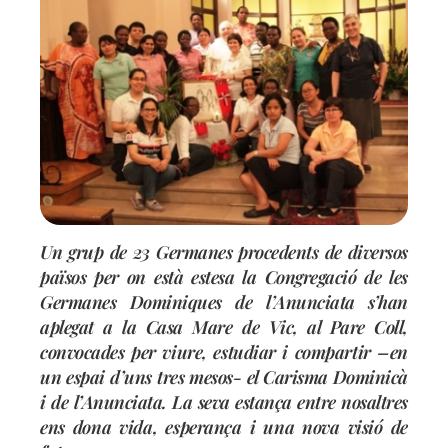
Un g
rup de 23 Germanes procedents de diversos
països per on està estesa la
Congregació de les
Germanes Dominiques de l’Anunciata s’han
aplegat a la Casa Mare de Vic, al Pare Coll,
convocades per viure, estudia
r i compartir –en
un espai
d’uns tres mesos- el Carisma Dominicà
i de l’Anunciata. La seva estança entre nosaltres
ens dona vida, esperança i una nova visió de