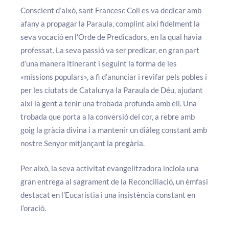
Conscient d’això, sant Francesc Coll es va dedicar amb
afany a propagar la Paraula, complint així fidelment la
seva vocació en l’Orde de Predicadors, en la qual havia
professat. La seva passió va ser predicar, en gran part
d’una manera itinerant i seguint la forma de les
«missions populars», a fi d’anunciar i revifar pels pobles i
per les ciutats de Catalunya la Paraula de Déu, ajudant
així la gent a tenir una trobada profunda amb ell. Una
trobada que porta a la conversió del cor, a rebre amb
goig la gràcia divina i a mantenir un diàleg constant amb
nostre Senyor mitjançant la pregària.
Per això, la seva activitat evangelitzadora incloïa una
gran entrega al sagrament de la Reconciliació, un èmfasi
destacat en l’Eucaristia i una insistència constant en
l’oració.