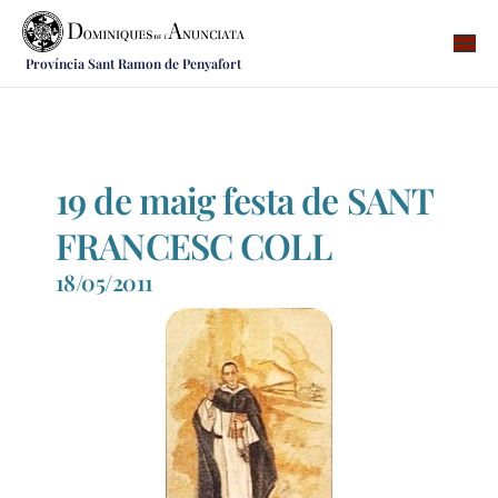
Província Sant Ramon de Penyafort
Qui som
On som
Què fem
19 de maig festa de SANT
Vocacions
FRANCESC COLL
Notícies
18/05/2011
Recursos
Contacte