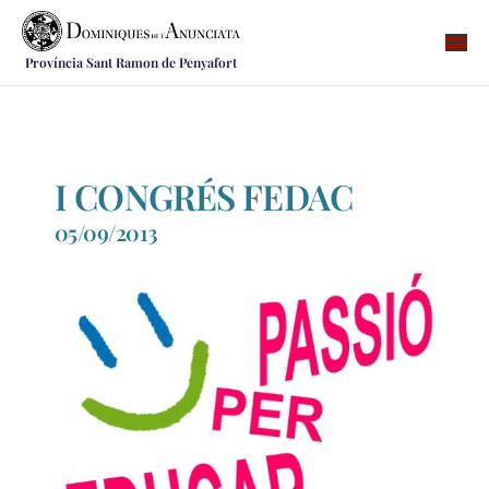
Província Sant Ramon de Penyafort
Qui som
On som
Què fem
I CONGRÉS FEDAC
Vocacions
05/09/2013
Notícies
Recursos
Contacte