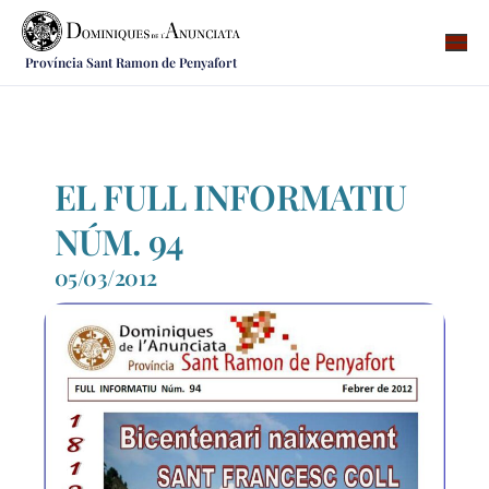
Província Sant Ramon de Penyafort
Qui som
On som
Què fem
EL FULL INFORMATIU
Vocacions
NÚM. 94
Notícies
05/03/2012
Recursos
Contacte