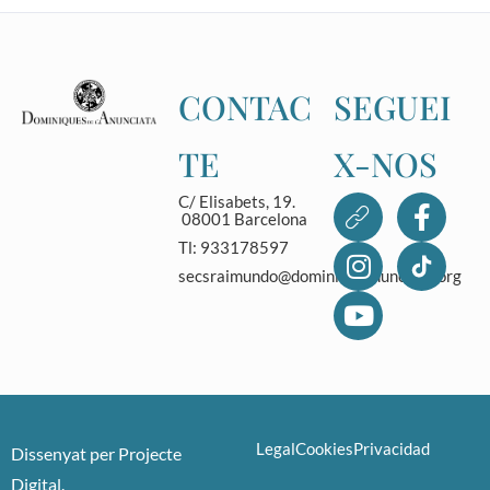
CONTAC
SEGUEI
TE
X-NOS
C/ Elisabets, 19.
08001 Barcelona
Tl: 933178597
secsraimundo@dominicasanunciata.org
Legal
Cookies
Privacidad
Dissenyat per
Projecte
Digital
.