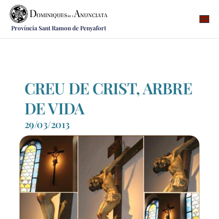
Província Sant Ramon de Penyafort
Qui som
On som
Què fem
CREU DE CRIST, ARBRE
Vocacions
DE VIDA
Notícies
29/03/2013
Recursos
Contacte