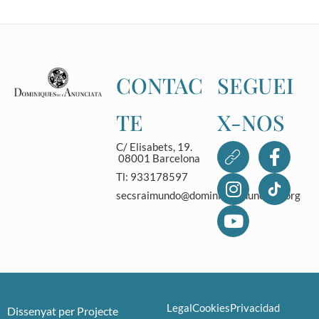
CONTAC
SEGUEI
TE
X-NOS
C/ Elisabets, 19.
08001 Barcelona
Tl: 933178597
secsraimundo@dominicasanunciata.org
Legal
Cookies
Privacidad
Dissenyat per
Projecte