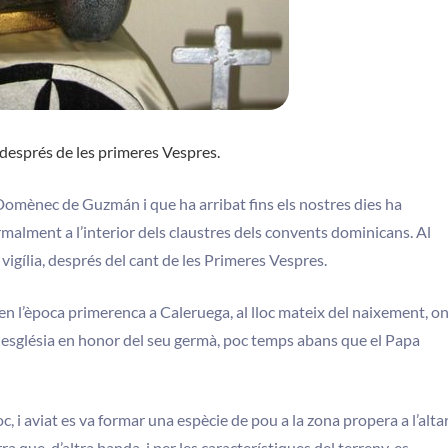
després de les primeres Vespres.
Domènec de Guzmán i que ha arribat fins els nostres dies ha
rmalment a l’interior dels claustres dels convents dominicans. Al
a vigília, després del cant de les Primeres Vespres.
 en l’època primerenca a Caleruega, al lloc mateix del naixement, o
 església en honor del seu germà, poc temps abans que el Papa
oc, i aviat es va formar una espècie de pou a la zona propera a l’altar
a que, d’altra banda, i per les característiques del terreny, es