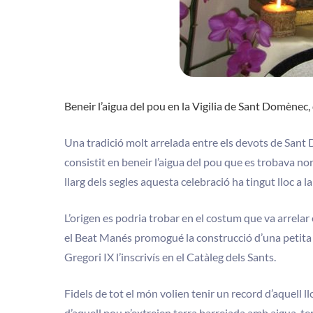
Beneir l’aigua del pou en la Vigilia de Sant Domènec,
Una tradició molt arrelada entre els devots de Sant 
consistit en beneir l’aigua del pou que es trobava no
llarg dels segles aquesta celebració ha tingut lloc a l
L’origen es podria trobar en el costum que va arrelar
el Beat Manés promogué la construcció d’una petita
Gregori IX l’inscrivís en el Catàleg dels Sants.
Fidels de tot el món volien tenir un record d’aquell ll
d’aquell pou n’extreien terra barrejada amb aigua, terr