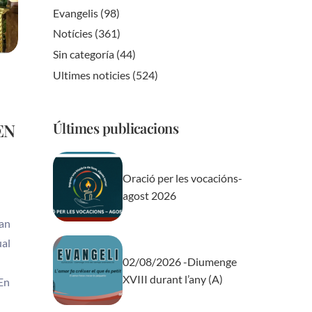
Evangelis
(98)
Notícies
(361)
Sin categoría
(44)
Ultimes noticies
(524)
Últimes publicacions
EN
Oració per les vocacións-
agost 2026
San
ual
02/08/2026 -Diumenge
XVIII durant l’any (A)
 En