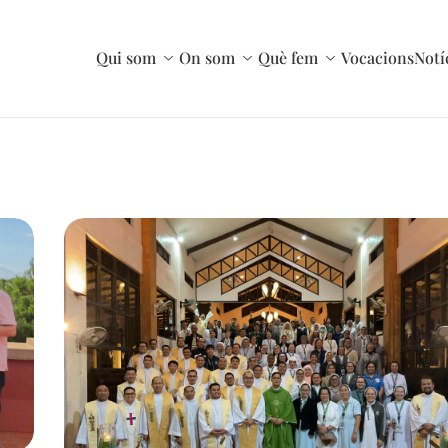
Qui som
On som
Què fem
Vocacions
Notí