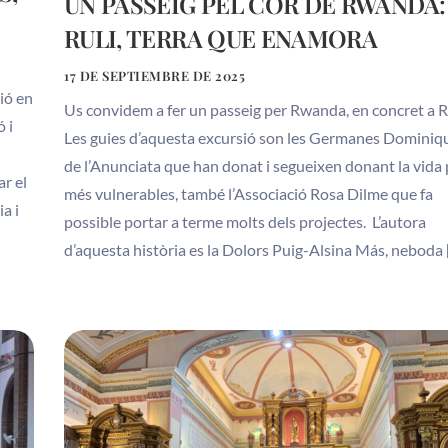
UN PASSEIG PEL COR DE RWANDA:
RULI, TERRA QUE ENAMORA
17 DE SEPTIEMBRE DE 2025
sió en
Us convidem a fer un passeig per Rwanda, en concret a Ru
ó i
Les guies d’aquesta excursió son les Germanes Dominiq
de l’Anunciata que han donat i segueixen donant la vida 
ar el
més vulnerables, també l’Associació Rosa Dilme que fa
a i
possible portar a terme molts dels projectes. L’autora
d’aquesta història es la Dolors Puig-Alsina Más, neboda 