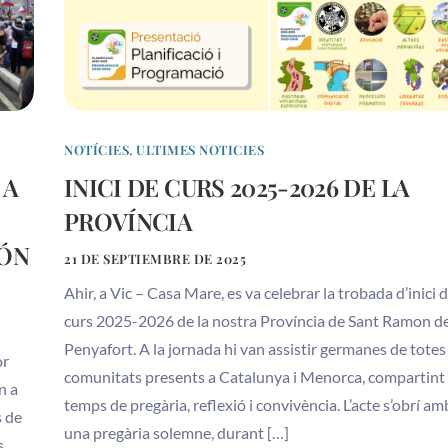
NOTÍCIES
,
ULTIMES NOTICIES
 A
INICI DE CURS 2025-2026 DE LA
PROVÍNCIA
ÓN
21 DE SEPTIEMBRE DE 2025
Ahir, a Vic – Casa Mare, es va celebrar la trobada d’inici 
curs 2025-2026 de la nostra Província de Sant Ramon d
Penyafort. A la jornada hi van assistir germanes de totes
or
comunitats presents a Catalunya i Menorca, compartint
n a
temps de pregària, reflexió i convivència. L’acte s’obrí am
s de
una pregària solemne, durant […]
s