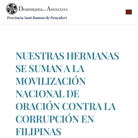
Província Sant Ramon de Penyafort
Qui som
On som
Què fem
NUESTRAS HERMANAS
Vocacions
SE SUMAN A LA
Notícies
MOVILIZACIÓN
Recursos
NACIONAL DE
Contacte
ORACIÓN CONTRA LA
CORRUPCIÓN EN
FILIPINAS