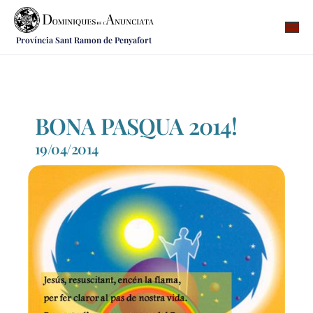
Província Sant Ramon de Penyafort
Qui som
On som
Què fem
BONA PASQUA 2014!
Vocacions
19/04/2014
Notícies
Recursos
Contacte