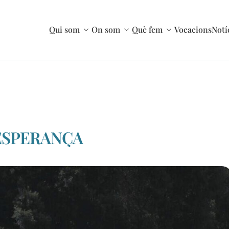
Qui som
On som
Què fem
Vocacions
Notí
’ESPERANÇA