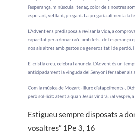
l’esperança, minúscula i tenaç, color dels nostres so
esperant, vetllant, pregant. La pregaria alimenta la fe
L’Advent ens predisposa a revisar la vida, a comprova
capacitat per a donar raó -amb fets- de l’esperança q
nos als altres amb gestos de generositat i de perdó. I d
El cristià creu, celebra i anuncia. L’Advent és un temps
anticipadament la vinguda del Senyor i fer saber als al
Com la música de Mozart -lliure d’atapeïments-, l’Adv
però sol·lícit: atent a quan Jesús vindrà, «al vespre, a 
Estigueu sempre disposats a don
vosaltres” 1Pe 3, 16