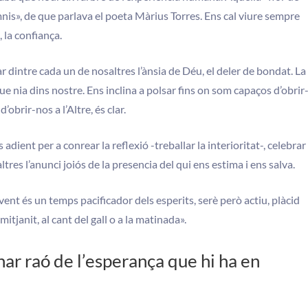
mnis», de que parlava el poeta Màrius Torres. Ens cal viure sempre
, la confiança.
r dintre cada un de nosaltres l’ànsia de Déu, el deler de bondat. La
ue nia dins nostre. Ens inclina a polsar fins on som capaços d’obrir
’obrir-nos a l’Altre, és clar.
 adient per a conrear la reflexió -treballar la interioritat-, celebrar
tres l’anunci joiós de la presencia del qui ens estima i ens salva.
ent és un temps pacificador dels esperits, serè però actiu, plàcid
mitjanit, al cant del gall o a la matinada».
ar raó de l’esperança que hi ha en