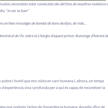
vulsiu necessitem estar connectats des del fons de nosaltres mateixos 
diu: “Jo sóc la llum”
s arriben missatges de bondat de bons desitjos, de vida…
 dominical de Vic sobre la Litúrgia d’aquest primer diumenge d’Advent d
pobre i humil que ens visita en carn humana i, alhora, un temps
u d’experiència viva i profunda per a qui és capaç de reconèixer la
aba que nodreix l’arbre de l’experiència humana. Aquella «flor de