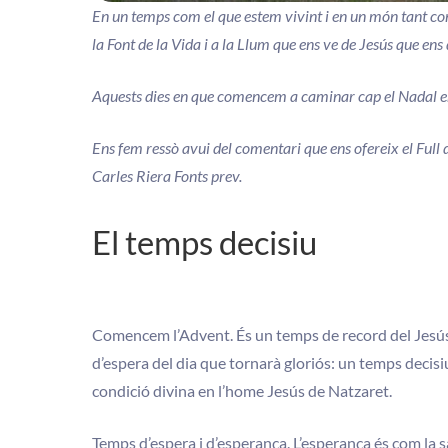
En un temps com el que estem vivint i en un món tant con
la Font de la Vida i a la Llum que ens ve de Jesús que ens 
Aquests dies en que comencem a caminar cap el Nadal en
Ens fem ressò avui del comentari que ens ofereix el Full
Carles Riera Fonts prev.
El temps decisiu
Comencem l’Advent. És un temps de record del Jesús 
d’espera del dia que tornarà gloriós: un temps decisi
condició divina en l’home Jesús de Natzaret.
Temps d’espera i d’esperança. L’esperança és com la s