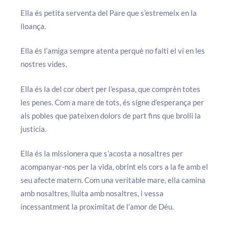
Ella és petita serventa del Pare que s’estremeix en la
lloança.
Ella és l’amiga sempre atenta perquè no falti el vi en les
nostres vides.
Ella és la del cor obert per l’espasa, que comprèn totes
les penes. Com a mare de tots, és signe d’esperança per
als pobles que pateixen dolors de part fins que brolli la
justícia.
Ella és la missionera que s’acosta a nosaltres per
acompanyar-nos per la vida, obrint els cors a la fe amb el
seu afecte matern. Com una veritable mare, ella camina
amb nosaltres, lluita amb nosaltres, i vessa
incessantment la proximitat de l’amor de Déu.