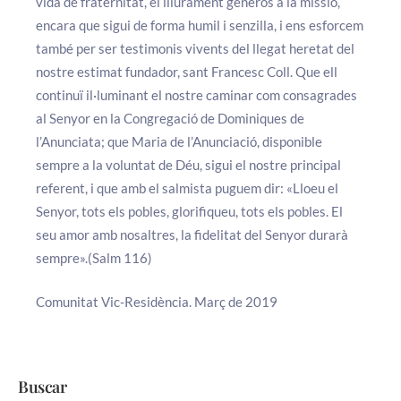
vida de fraternitat, el lliurament generós a la missió,
encara que sigui de forma humil i senzilla, i ens esforcem
també per ser testimonis vivents del llegat heretat del
nostre estimat fundador, sant Francesc Coll. Que ell
continuï il·luminant el nostre caminar com consagrades
al Senyor en la Congregació de Dominiques de
l’Anunciata; que Maria de l’Anunciació, disponible
sempre a la voluntat de Déu, sigui el nostre principal
referent, i que amb el salmista puguem dir: «Lloeu el
Senyor, tots els pobles, glorifiqueu, tots els pobles. El
seu amor amb nosaltres, la fidelitat del Senyor durarà
sempre».(Salm 116)
Comunitat Vic-Residència. Març de 2019
Buscar