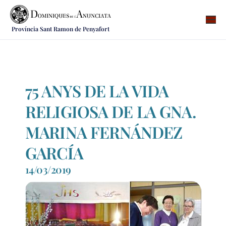
Província Sant Ramon de Penyafort
Qui som
On som
Què fem
75 ANYS DE LA VIDA
Vocacions
RELIGIOSA DE LA GNA.
Notícies
MARINA FERNÁNDEZ
Recursos
GARCÍA
Contacte
14/03/2019