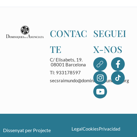
CONTAC
SEGUEI
TE
X-NOS
C/ Elisabets, 19.
08001 Barcelona
Tl: 933178597
secsraimundo@dominicasanunciata.org
Legal
Cookies
Privacidad
Dissenyat per
Projecte