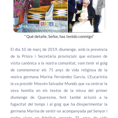
” Qué detalle, Señor, has tenido conmigo”
El dia 10 de març de 2019, diumenge, amb la presència
de la Priora i Secretària provincials que estaven de
visita canònica a la nostra comunitat, vam tenir el goig
de commemorar els 75 anys de vida religiosa de la
nostra germana Marina Fernández García. L’Eucaristia
la va presidir Mossèn Salvador Mundó, que va centrar la
seva homilia en els textos de la missa del primer
diumenge de Quaresma, fent també al·lusió a la
fugacitat del temps i al goig que ha d’experimentar la
germana Marina de sentir-se acompanyada pel Senyor i
poder viure en fidelitat aquests 75 anys de vida