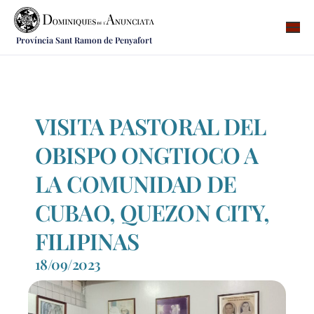
Província Sant Ramon de Penyafort
Qui som
On som
Què fem
VISITA PASTORAL DEL
Vocacions
OBISPO ONGTIOCO A
Notícies
LA COMUNIDAD DE
Recursos
CUBAO, QUEZON CITY,
Contacte
FILIPINAS
18/09/2023