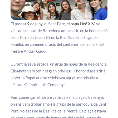
El passat
9 de juny
, el Sant Pare,
el papa Lleó XIV
, va
visitar la ciutat de Barcelona amb motiu de la benedicció
de la Torre de Jesucrist de la Basílica de la Sagrada
Família, en commemoració del centenari de la mort del
mestre Antoni Gaudí.
Durant la seva estada, un grup de noies de la Residència
Elisabets vam tenir el gran privilegi i l’honor d’assistir a
la Vetlla Papal que se celebrava aquell mateix dia a
l’Estadi Olímpic Lluís Companys.
Vam començar el nostre camí cap a la plaça d’Espanya,
on ens vam trobar amb els grups de la parròquia de Sant
Pere Nolasc i de la Basílica de la Mercè. La plaça estava
de gom a gom, plena de banderes del Vaticà, grups de