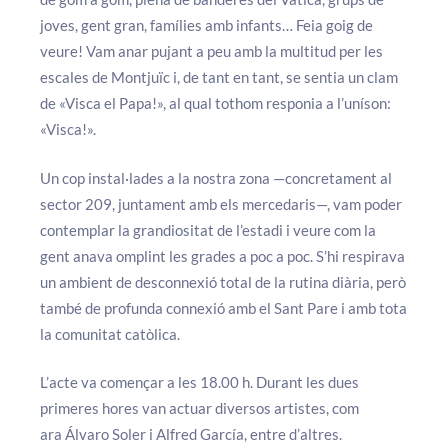
joves, gent gran, famílies amb infants… Feia goig de
veure! Vam anar pujant a peu amb la multitud per les
escales de Montjuïc i, de tant en tant, se sentia un clam
de «Visca el Papa!», al qual tothom responia a l’uníson:
«Visca!».
Un cop instal·lades a la nostra zona —concretament al
sector 209, juntament amb els mercedaris—, vam poder
contemplar la grandiositat de l’estadi i veure com la
gent anava omplint les grades a poc a poc. S’hi respirava
un ambient de desconnexió total de la rutina diària, però
també de profunda connexió amb el Sant Pare i amb tota
la comunitat catòlica.
L’acte va començar a les 18.00 h. Durant les dues
primeres hores van actuar diversos artistes, com
ara Álvaro Soler i Alfred García, entre d’altres.