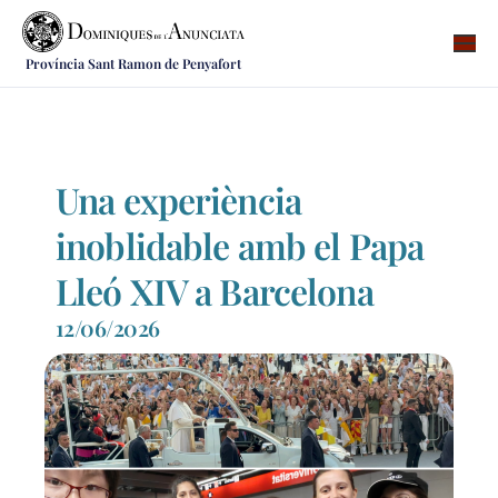
Província Sant Ramon de Penyafort
Qui som
On som
Què fem
Una experiència
Vocacions
inoblidable amb el Papa
Notícies
Lleó XIV a Barcelona
Recursos
12/06/2026
Contacte