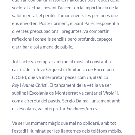
societat actual, posant l’accent en la importància de la
salut mental, el perdó i l’amor envers les persones que
ens envolten. Posteriorment, el Sant Pare, responent a
diverses preocupacions i preguntes, va compartir
reflexions i consells senzills però profunds, capaços
d’arribar a tota mena de públic.
Tot l’acte va comptar amb un fil musical constant a
càrrec de la Jove Orquestra Simfònica de Barcelona
(JOSB), que va interpretar peces com
Tu, el Único
Rey
i
Anima Christi
. El tancament de la vetlla va ser
sublim: l’Escolania de Montserrat va cantar el
Virolai
i,
com a cirereta del pastís, Sergio Dalma, juntament amb
els escolans, va interpretar
Em dones forces
.
Va ser un moment màgic que mai no oblidaré, amb tot
l’estadi il·luminat per les llanternes dels telèfons mòbils.