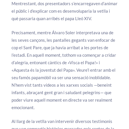
Mentrestant, dos presentadors s’encarregaven d’animar
el públic i d’explicar com es desenvoluparia la vetlla i
què passaria quan arribés el papa Lleó XIV.
Precisament, mentre Álvaro Soler interpretava una de
les seves cançons, les pantalles gegants van enfocar de
cop el Sant Pare, que ja havia arribat a les portes de
l’estadi. En aquell moment, tothom va començar a cridar
d’alegria, entonant càntics de «Visca el Papa!» i
«Aquesta és la joventut del Papa». Veure’l entrar amb el
seu famós papamòbil va ser una sensació inoblidable.
N’hem vist tants vídeos a les xarxes socials —beneint
infants, abraçant gent gran i saludant pelegrins— que
poder viure aquell moment en directe va ser realment
emocionant.
Al llarg de la vetlla van intervenir diversos testimonis
que van compartir històries marcades pels reptes de la