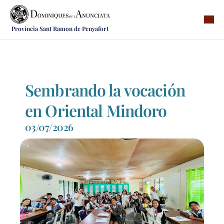
Província Sant Ramon de Penyafort
Qui som
On som
Què fem
Sembrando la vocación
Vocacions
en Oriental Mindoro
Notícies
03/07/2026
Recursos
Contacte