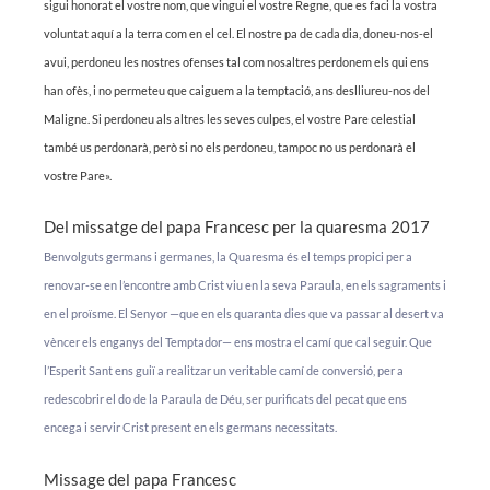
sigui honorat el vostre nom, que vingui el vostre Regne, que es faci la vostra
voluntat aquí a la terra com en el cel. El nostre pa de cada dia, doneu-nos-el
avui, perdoneu les nostres ofenses tal com nosaltres perdonem els qui ens
han ofès, i no permeteu que caiguem a la temptació, ans deslliureu-nos del
Maligne. Si perdoneu als altres les seves culpes, el vostre Pare celestial
també us perdonarà, però si no els perdoneu, tampoc no us perdonarà el
vostre Pare».
Del missatge del papa Francesc per la quaresma 2017
Be
nvolguts germans i germanes, la Quaresma és el temps propici per a
renovar-se en l’encontre amb Crist viu en la seva Paraula, en els sagraments i
en el proïsme. El Senyor —que en els quaranta dies que va passar al desert va
vèncer els enganys del Temptador— ens mostra el camí que cal seguir. Que
l’Esperit Sant ens guiï a realitzar un veritable camí de conversió, per a
redescobrir el do de la Paraula de Déu, ser purificats del pecat que ens
encega i servir Crist present en els germans necessitats.
Missage del papa Francesc