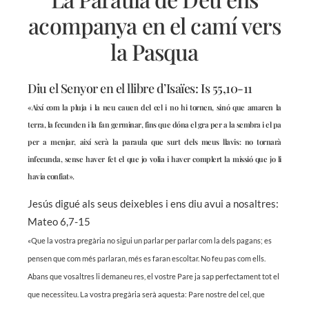
acompanya en el camí vers
la Pasqua
Diu el Senyor en el llibre d’Isaïes: Is 55,10-11
«Així com la pluja i la neu cauen del cel i no hi tornen, sinó que amaren la
terra, la fecunden i la fan germinar, fins que dóna el gra per a la sembra i el pa
per a menjar, així serà la paraula que surt dels meus llavis: no tornarà
infecunda, sense haver fet el que jo volia i haver complert la missió que jo li
havia confiat».
Jesús digué als seus deixebles i ens diu avui a nosaltres:
Mateo 6,7-15
«Que la vostra pregària no sigui un parlar per parlar com la dels pagans; es
pensen que com més parlaran, més es faran escoltar. No feu pas com ells.
Abans que vosaltres li demaneu res, el vostre Pare ja sap perfectament tot el
que necessiteu. La vostra pregària serà aquesta: Pare nostre del cel, que