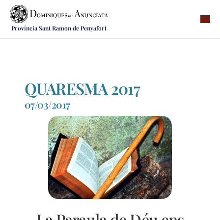
Província Sant Ramon de Penyafort
Qui som
On som
Què fem
QUARESMA 2017
Vocacions
07/03/2017
Notícies
Recursos
Contacte
La Paraula de Déu ens