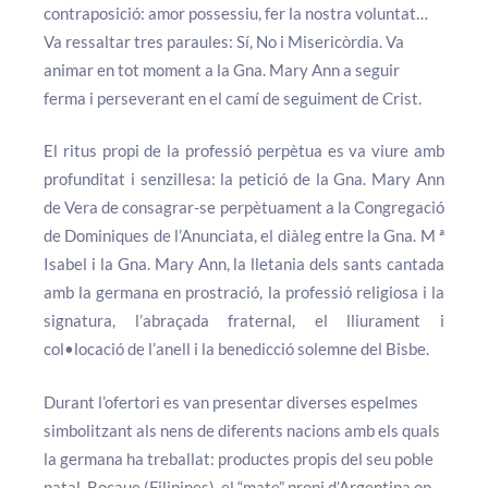
contraposició: amor possessiu, fer la nostra voluntat…
Va ressaltar tres paraules: Sí, No i Misericòrdia. Va
animar en tot moment a la Gna. Mary Ann a seguir
ferma i perseverant en el camí de seguiment de Crist.
El ritus propi de la professió perpètua es va viure amb
profunditat i senzillesa: la petició de la Gna. Mary Ann
de Vera de consagrar-se perpètuament a la Congregació
de Dominiques de l’Anunciata, el diàleg entre la Gna. M ª
Isabel i la Gna. Mary Ann, la lletania dels sants cantada
amb la germana en prostració, la professió religiosa i la
signatura, l’abraçada fraternal, el lliurament i
col•locació de l’anell i la benedicció solemne del Bisbe.
Durant l’ofertori es van presentar diverses espelmes
simbolitzant als nens de diferents nacions amb els quals
la germana ha treballat: productes propis del seu poble
natal, Bocaue (Filipines), el “mate” propi d’Argentina on