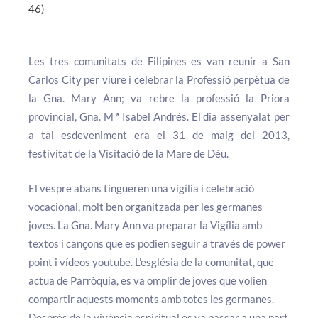
46)
Les tres comunitats de Filipines es van reunir a San
Carlos City per viure i celebrar la Professió perpètua de
la Gna. Mary Ann; va rebre la professió la Priora
provincial, Gna. M ª Isabel Andrés. El dia assenyalat per
a tal esdeveniment era el 31 de maig del 2013,
festivitat de la Visitació de la Mare de Déu.
El vespre abans tingueren una vigília i celebració
vocacional, molt ben organitzada per les germanes
joves. La Gna. Mary Ann va preparar la Vigília amb
textos i cançons que es podien seguir a través de power
point i vídeos youtube. L’església de la comunitat, que
actua de Parròquia, es va omplir de joves que volien
compartir aquests moments amb totes les germanes.
Després de la vivència espiritual es va passar a una part