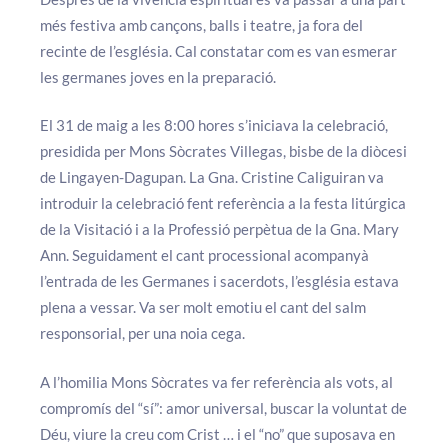
més festiva amb cançons, balls i teatre, ja fora del
recinte de l’església. Cal constatar com es van esmerar
les germanes joves en la preparació.
El 31 de maig a les 8:00 hores s’iniciava la celebració,
presidida per Mons Sòcrates Villegas, bisbe de la diòcesi
de Lingayen-Dagupan. La Gna. Cristine Caliguiran va
introduir la celebració fent referència a la festa litúrgica
de la Visitació i a la Professió perpètua de la Gna. Mary
Ann. Seguidament el cant processional acompanyà
l’entrada de les Germanes i sacerdots, l’església estava
plena a vessar. Va ser molt emotiu el cant del salm
responsorial, per una noia cega.
A l’homilia Mons Sòcrates va fer referència als vots, al
compromís del “sí”: amor universal, buscar la voluntat de
Déu, viure la creu com Crist … i el “no” que suposava en