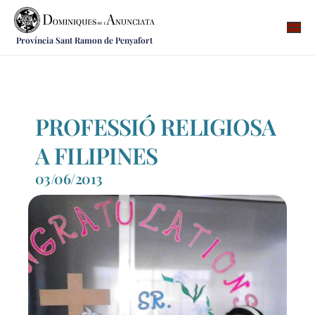
Província Sant Ramon de Penyafort
Qui som
On som
Què fem
PROFESSIÓ RELIGIOSA
Vocacions
A FILIPINES
Notícies
03/06/2013
Recursos
Contacte