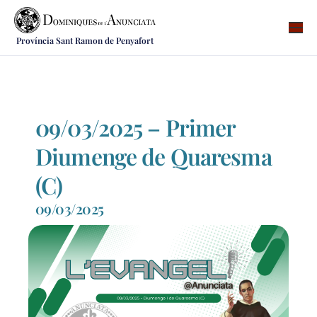
Província Sant Ramon de Penyafort
Qui som
On som
Què fem
09/03/2025 – Primer
Vocacions
Diumenge de Quaresma
Notícies
(C)
Recursos
09/03/2025
Contacte