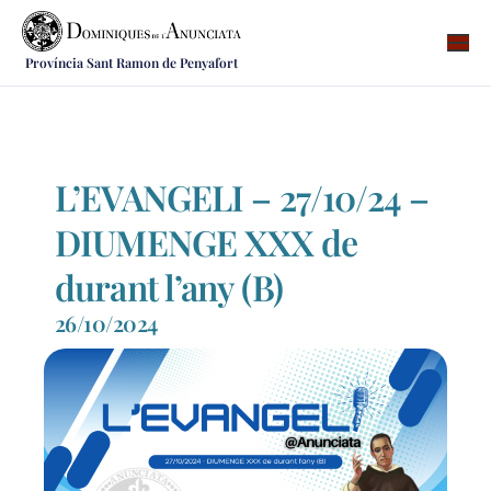
Província Sant Ramon de Penyafort
Qui som
On som
Què fem
L’EVANGELI – 27/10/24 –
Vocacions
DIUMENGE XXX de
Notícies
durant l’any (B)
Recursos
26/10/2024
Contacte