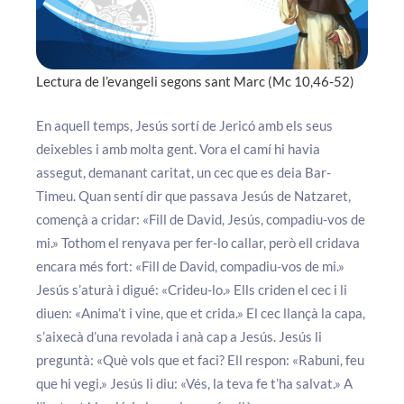
Lectura de l’evangeli segons sant Marc (Mc 10,46-52)
En aquell temps, Jesús sortí de Jericó amb els seus
deixebles i amb molta gent. Vora el camí hi havia
assegut, demanant caritat, un cec que es deia Bar-
Timeu. Quan sentí dir que passava Jesús de Natzaret,
començà a cridar: «Fill de David, Jesús, compadiu-vos de
mi.» Tothom el renyava per fer-lo callar, però ell cridava
encara més fort: «Fill de David, compadiu-vos de mi.»
Jesús s’aturà i digué: «Crideu-lo.» Ells criden el cec i li
diuen: «Anima’t i vine, que et crida.» El cec llançà la capa,
s’aixecà d’una revolada i anà cap a Jesús. Jesús li
preguntà: «Què vols que et faci? Ell respon: «Rabuni, feu
que hi vegi.» Jesús li diu: «Vés, la teva fe t’ha salvat.» A