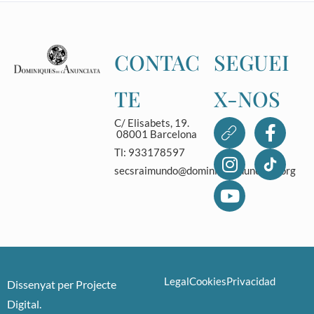
CONTAC
SEGUEI
TE
X-NOS
C/ Elisabets, 19.
08001 Barcelona
Tl: 933178597
secsraimundo@dominicasanunciata.org
Legal
Cookies
Privacidad
Dissenyat per
Projecte
Digital
.