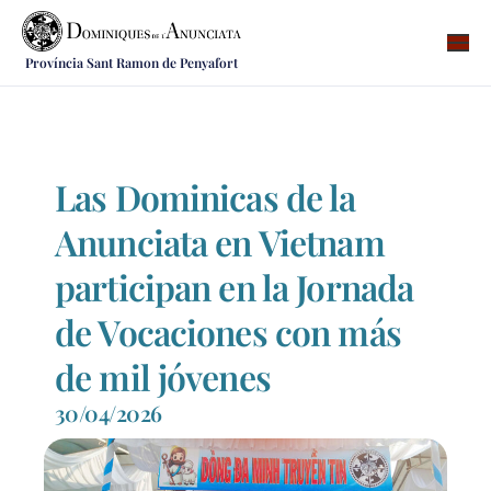
Província Sant Ramon de Penyafort
Qui som
On som
Què fem
Las Dominicas de la
Vocacions
Anunciata en Vietnam
Notícies
participan en la Jornada
Recursos
de Vocaciones con más
Contacte
de mil jóvenes
30/04/2026