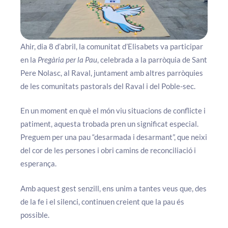
Ahir, dia 8 d’abril, la comunitat d’Elisabets va participar
en la
Pregària per la Pau
, celebrada a la parròquia de Sant
Pere Nolasc, al Raval, juntament amb altres parròquies
de les comunitats pastorals del Raval i del Poble-sec.
En un moment en què el món viu situacions de conflicte i
patiment, aquesta trobada pren un significat especial.
Preguem per una pau “desarmada i desarmant”, que neixi
del cor de les persones i obri camins de reconciliació i
esperança.
Amb aquest gest senzill, ens unim a tantes veus que, des
de la fe i el silenci, continuen creient que la pau és
possible.