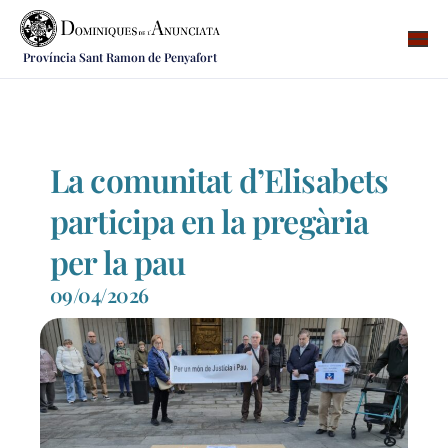
Província Sant Ramon de Penyafort
Qui som
On som
Què fem
La comunitat d’Elisabets
Vocacions
participa en la pregària
Notícies
per la pau
Recursos
09/04/2026
Contacte