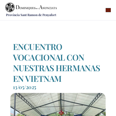
Província Sant Ramon de Penyafort
Qui som
On som
Què fem
ENCUENTRO
Vocacions
VOCACIONAL CON
Notícies
NUESTRAS HERMANAS
Recursos
EN VIETNAM
Contacte
13/05/2025