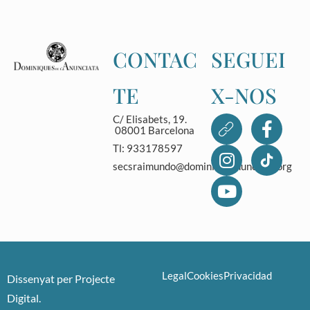
CONTAC
SEGUEI
TE
X-NOS
C/ Elisabets, 19.
08001 Barcelona
Tl: 933178597
secsraimundo@dominicasanunciata.org
Legal
Cookies
Privacidad
Dissenyat per
Projecte
Digital
.