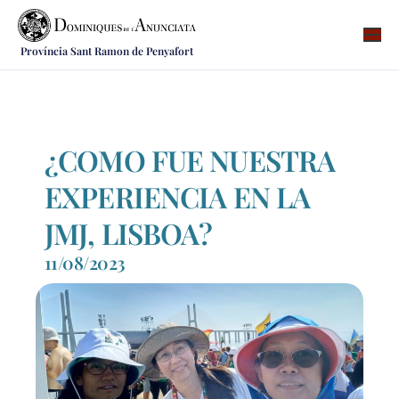
Província Sant Ramon de Penyafort
Qui som
On som
Què fem
¿COMO FUE NUESTRA
Vocacions
EXPERIENCIA EN LA
Notícies
JMJ, LISBOA?
Recursos
11/08/2023
Contacte