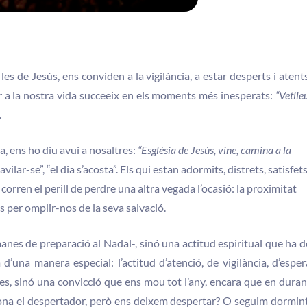
les de Jesús, ens conviden a la vigilància, a estar desperts i atents
 a la nostra vida succeeix en els moments més inesperats:
“Vetlle
.
ita, ens ho diu avui a nosaltres:
“Església de Jesús, vine, camina a la
lar-se”, “el dia s’acosta”. Els qui estan adormits, distrets, satisfet
corren el perill de perdre una altra vegada l’ocasió: la proximitat
s per omplir-nos de la seva salvació.
anes de preparació al Nadal-, sinó una actitud espiritual que ha d
d’una manera especial: l’actitud d’atenció, de vigilància, d’esper
es, sinó una convicció que ens mou tot l’any, encara que en duran
ona el despertador, però ens deixem despertar? O seguim dormint