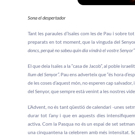
Sona el despertador
Tant les paraules d’Isaïes com les de Pau i sobre tot 
preparats en tot moment, que la vinguda del Senyor
don
cs, perquè no sabeu quin dia vindrà el vostre Senyor”
El que deia Isaïes a la “casa de Jacob”, al poble israel
llum del Senyor”.
Pau ens adverteix que “és hora d’espavi
de les coses d’aquest món, no esperen cap salvador, i 
del Senyor, que sempre està venint a les nostres vide
L’Advent, no és tant qüestió de calendari -unes setm
durar tot l’any i que en aquests dies intensifiquem 
activa. Com la Pasqua no és un espai de set setman
una cinquantena la celebrem amb més intensitat. S