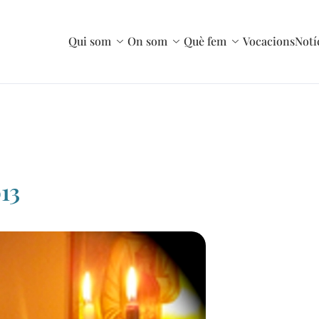
Qui som
On som
Què fem
Vocacions
Notí
13