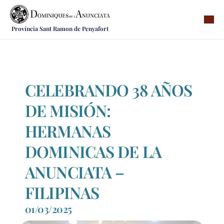
Província Sant Ramon de Penyafort
Qui som
On som
Què fem
CELEBRANDO 38 AÑOS
Vocacions
DE MISIÓN:
Notícies
HERMANAS
Recursos
DOMINICAS DE LA
Contacte
ANUNCIATA –
FILIPINAS
01/03/2025