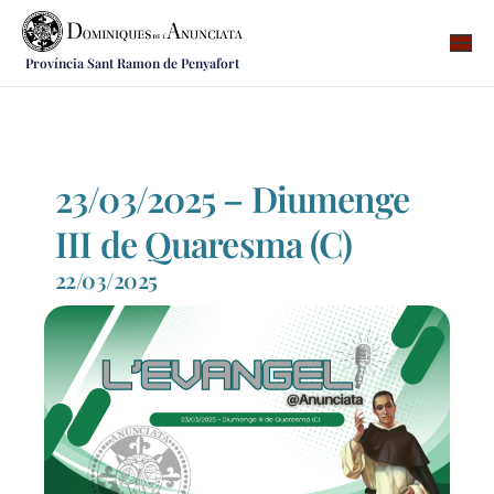
Província Sant Ramon de Penyafort
Qui som
On som
Què fem
23/03/2025 – Diumenge
Vocacions
III de Quaresma (C)
Notícies
22/03/2025
Recursos
Contacte