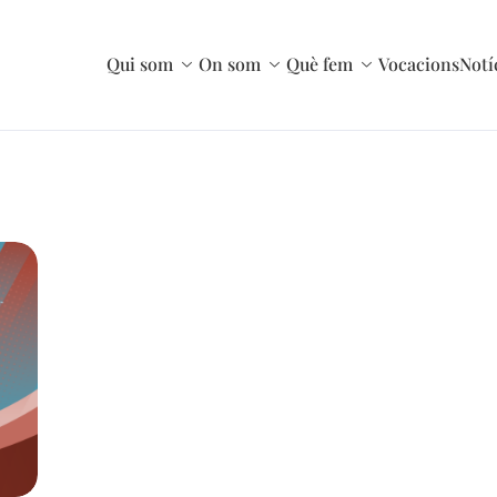
Qui som
On som
Què fem
Vocacions
Notí