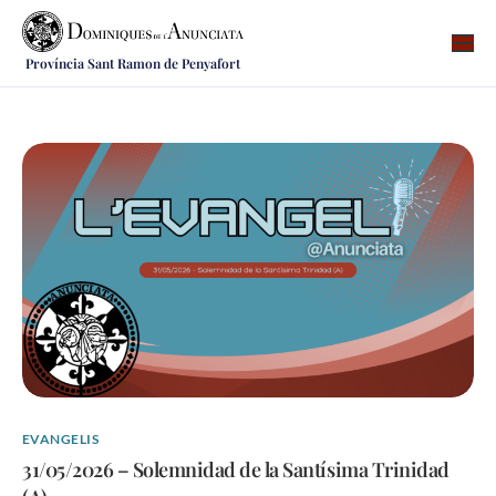
Província Sant Ramon de Penyafort
Qui som
On som
Què fem
Vocacions
Notícies
Recursos
Contacte
EVANGELIS
31/05/2026 – Solemnidad de la Santísima Trinidad