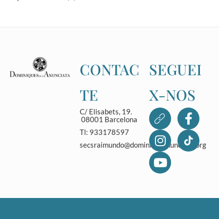
CONTAC
SEGUEI
TE
X-NOS
C/ Elisabets, 19.
08001 Barcelona
Tl: 933178597
secsraimundo@dominicasanunciata.org