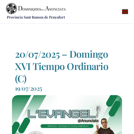
Província Sant Ramon de Penyafort
Qui som
On som
Què fem
20/07/2025 – Domingo
Vocacions
XVI Tiempo Ordinario
Notícies
(C)
Recursos
19/07/2025
Contacte