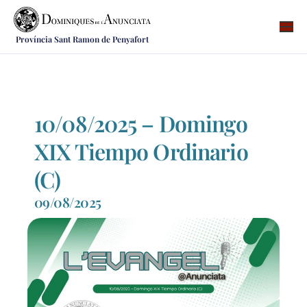
Província Sant Ramon de Penyafort
Qui som
On som
Què fem
10/08/2025 – Domingo
Vocacions
XIX Tiempo Ordinario
Notícies
(C)
Recursos
09/08/2025
Contacte