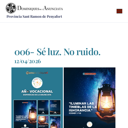
Província Sant Ramon de Penyafort
Qui som
On som
Què fem
006- Sé luz. No ruido.
Vocacions
12/04/2026
Notícies
Recursos
Contacte