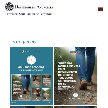
Província Sant Ramon de Penyafort
Qui som
On som
Què fem
20/03/2026
Vocacions
Notícies
Recursos
Contacte